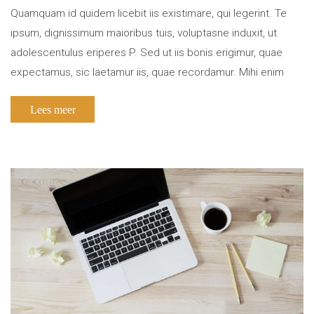
Quamquam id quidem licebit iis existimare, qui legerint. Te
ipsum, dignissimum maioribus tuis, voluptasne induxit, ut
adolescentulus eriperes P. Sed ut iis bonis erigimur, quae
expectamus, sic laetamur iis, quae recordamur. Mihi enim
satis est, ipsis non satis. Quid Zeno? Istam voluptatem
Lees meer
perpetuam quis potest praestare sapienti? […]