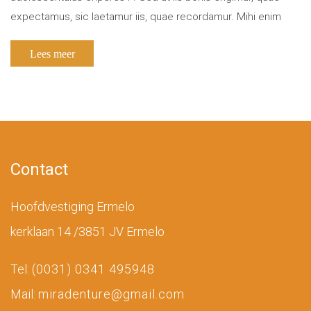
expectamus, sic laetamur iis, quae recordamur. Mihi enim
satis est, ipsis non satis. Quid Zeno? Istam voluptatem
Lees meer
perpetuam quis potest praestare sapienti? […]
Contact
Hoofdvestiging Ermelo
kerklaan 14 /3851 JV Ermelo
Tel:
(0031) 0341 495948
Mail:
miradenture@gmail.com