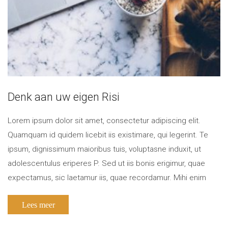
Denk aan uw eigen Risi
Lorem ipsum dolor sit amet, consectetur adipiscing elit.
Quamquam id quidem licebit iis existimare, qui legerint. Te
ipsum, dignissimum maioribus tuis, voluptasne induxit, ut
adolescentulus eriperes P. Sed ut iis bonis erigimur, quae
expectamus, sic laetamur iis, quae recordamur. Mihi enim
satis est, ipsis non satis. Quid Zeno? Istam voluptatem
Lees meer
perpetuam quis potest praestare sapienti? […]