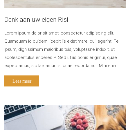
Denk aan uw eigen Risi
Lorem ipsum dolor sit amet, consectetur adipiscing elit.
Quamquam id quidem licebit iis existimare, qui legerint. Te
ipsum, dignissimum maioribus tuis, voluptasne induxit, ut
adolescentulus eriperes P. Sed ut iis bonis erigimur, quae
expectamus, sic laetamur iis, quae recordamur. Mihi enim
satis est, ipsis non satis. Quid Zeno? Istam voluptatem
Lees meer
perpetuam quis potest praestare sapienti? […]