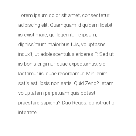
Lorem ipsum dolor sit amet, consectetur
adipiscing elit. Quamquam id quidem licebit
iis existimare, qui legerint. Te ipsum,
dignissimum maioribus tuis, voluptasne
induxit, ut adolescentulus eriperes P. Sed ut
iis bonis erigimur, quae expectamus, sic
laetamur iis, quae recordamur. Mihi enim
satis est, ipsis non satis. Quid Zeno? Istam
voluptatem perpetuam quis potest
praestare sapienti? Duo Reges: constructio
interrete.