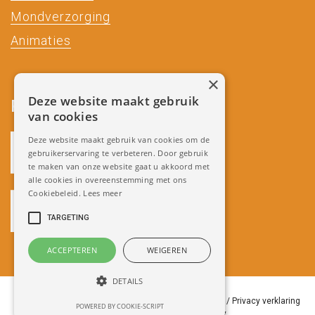
Mondverzorging
Animaties
×
Deze website maakt gebruik
Partners
van cookies
Deze website maakt gebruik van cookies om de
gebruikerservaring te verbeteren. Door gebruik
te maken van onze website gaat u akkoord met
alle cookies in overeenstemming met ons
Cookiebeleid.
Lees meer
TARGETING
ACCEPTEREN
WEIGEREN
DETAILS
Copyright 2018 Miradenture /
Algemene Voorwaarden
/
Privacy verklaring
POWERED BY COOKIE-SCRIPT
/
Ontwikkeld door Best4u Group B.V.