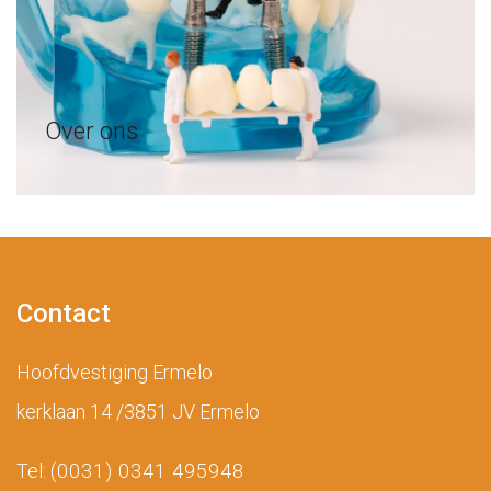
Over ons
Contact
Hoofdvestiging Ermelo
kerklaan 14 /3851 JV Ermelo
Tel:
(0031) 0341 495948