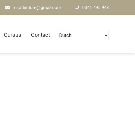
miradenture@gmail.com
0341 495 948
Cursus
Contact