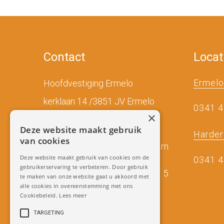
Contact
Locat
Ermelo
Hoofdvestiging Ermelo
kerklaan 14 /3851 JV Ermelo
0341 
×
Tel:
(0031) 0341 495948
Deze website maakt gebruik
Harder
van cookies
Mail:
miradenture@gmail.com
Deze website maakt gebruik van cookies om de
0341 
gebruikerservaring te verbeteren. Door gebruik
Zoals te zien op RTL 4 & 5
te maken van onze website gaat u akkoord met
alle cookies in overeenstemming met ons
Facebook
Cookiebeleid.
Lees meer
TARGETING