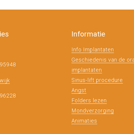
ies
Informatie
Info Implantaten
Geschiedenis van de or
495948
implantaten
Sinus-lift procedure
wijk
Angst
496228
Folders lezen
Mondverzorging
Animaties