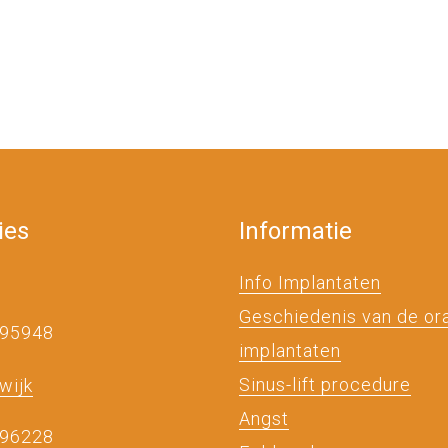
ies
Informatie
Info Implantaten
Geschiedenis van de or
495948
implantaten
Sinus-lift procedure
wijk
Angst
496228