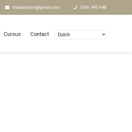
miradenture@gmail.com
0341 495 948
Cursus
Contact