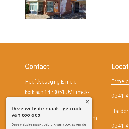
Contact
Locat
Ermelo
Hoofdvestiging Ermelo
kerklaan 14 /3851 JV Ermelo
0341 
×
Tel:
(0031) 0341 495948
Deze website maakt gebruik
Harder
van cookies
Mail:
miradenture@gmail.com
Deze website maakt gebruik van cookies om de
0341 