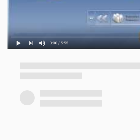
0:00
/
5:55